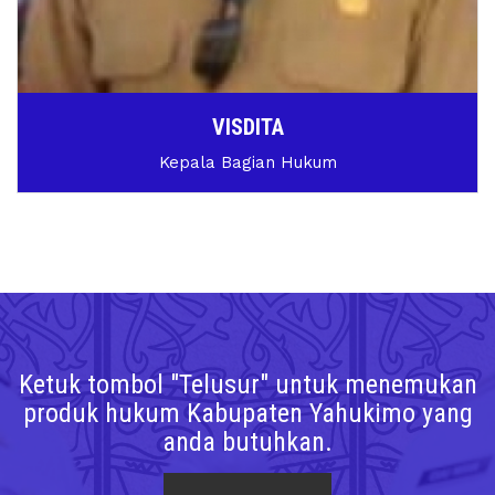
VISDITA
Kepala Bagian Hukum
Ketuk tombol "Telusur" untuk menemukan
produk hukum Kabupaten Yahukimo yang
anda butuhkan.