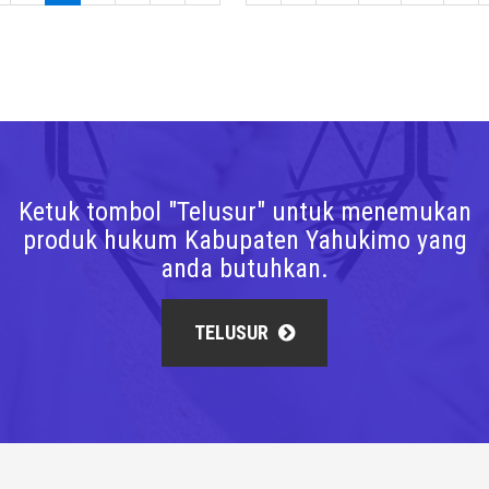
Ketuk tombol "Telusur" untuk menemukan
produk hukum Kabupaten Yahukimo yang
anda butuhkan.
TELUSUR