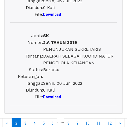
Tanggal
:
Senin, 06 Juni 2022
Diunduh
:
0 Kali
File
:
Download
Jenis
:
SK
Nomor
:
2.A TAHUN 2019
PENUNJUKAN SEKRETARIS
Tentang
:
DAERAH SEBAGAI KOORDINATOR
PENGELOLA KEUANGAN
Status
:
Berlaku
Keterangan
:
Tanggal
:
Senin, 06 Juni 2022
Diunduh
:
0 Kali
File
:
Download
......
<
2
3
4
5
6
8
9
10
11
12
>