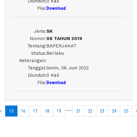
Diunduh
:
0 Kali
File
:
Download
Jenis
:
SK
Nomor
:
06 TAHUN 2019
Tentang
:
BAPERJAKAT
Status
:
Berlaku
Keterangan
:
Tanggal
:
Senin, 06 Juni 2022
Diunduh
:
0 Kali
File
:
Download
......
<
15
16
17
18
19
21
22
23
24
25